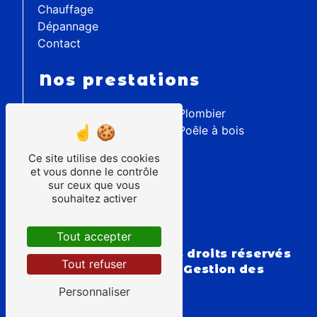
Chauffage
Dépannage
Contact
Nos prestations
Installation poêle
Plombier
Plomberie
Poêle à bois
Chauffage
Ce site utilise des cookies
Chaudière Gaz
et vous donne le contrôle
Poêle à granulés
sur ceux que vous
Chauffagiste
souhaitez activer
Dépannage chauffage
Dépannage plomberie
Tout accepter
©
Vistalid
- 2026 - Tous droits réservés
Tout refuser
-
Mentions légales
-
Gestion des
cookies
Personnaliser